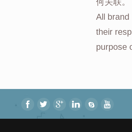
何关联。
All brand
their res
purpose o