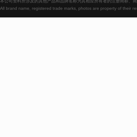
本公司资料所涉及的其他产品和品牌名称为其相应所有者的注册商标、商
All brand name, registered trade marks, photos are property of their 