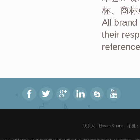
标、商标
All brand
their res
reference
联系人：Revan Kuang 手机：+8