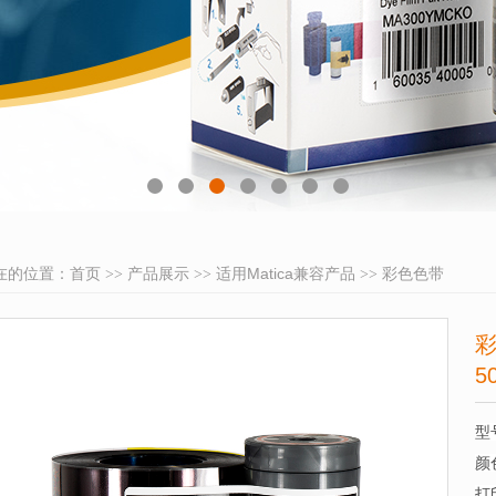
在的位置：
首页
产品展示
适用Matica兼容产品
彩色色带
彩
5
型
颜
打