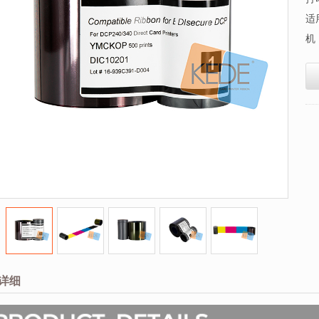
适
机
详细