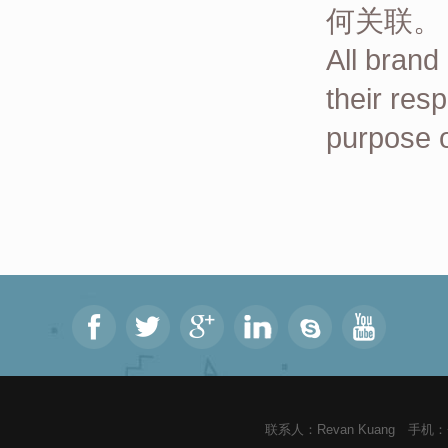
何关联。
All brand
their res
purpose o
联系人：Revan Kuang 手机：+8