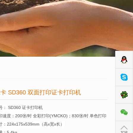
卡 SD360 双面打印证卡打印机
号： SD360 证卡打印机
印速度：200张/时 全彩打印(YMCKO)；830张/时 单色打印
寸：224x175x539mm（高x宽x长）
量：5.4kg