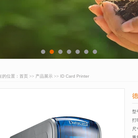
在的位置：
首页
产品展示
ID Card Printer
德
型
打
尺
重